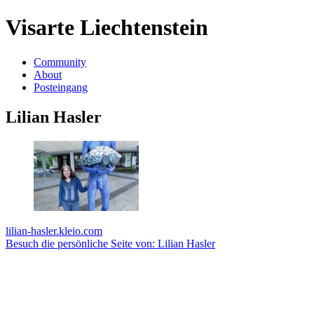
Visarte Liechtenstein
Community
About
Posteingang
Lilian Hasler
lilian-hasler.kleio.com
Besuch die persönliche Seite von: Lilian Hasler