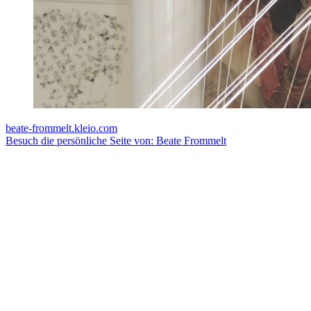
beate-frommelt.kleio.com
Besuch die persönliche Seite von: Beate Frommelt