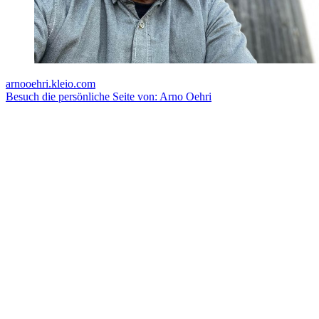
arnooehri.kleio.com
Besuch die persönliche Seite von: Arno Oehri