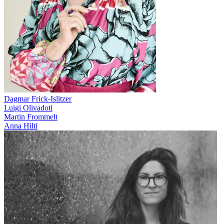
Dagmar Frick-Islitzer
Luigi Olivadoti
Martin Frommelt
Anna Hilti