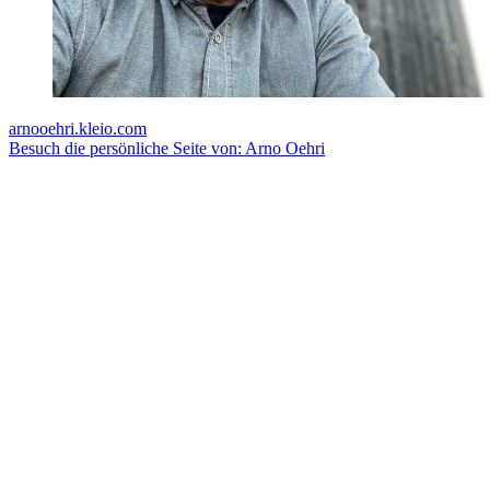
arnooehri.kleio.com
Besuch die persönliche Seite von: Arno Oehri